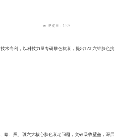
浏览量：
1407
넶
技术专利，以科技力量专研肤色抗衰，提出TAT六维肤色抗
、黄、暗、黑、斑六大核心肤色衰老问题，突破吸收壁垒，深层