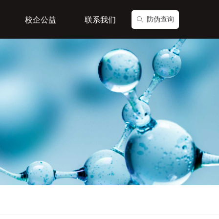
校企公益
联系我们
防伪查询
ꄠ