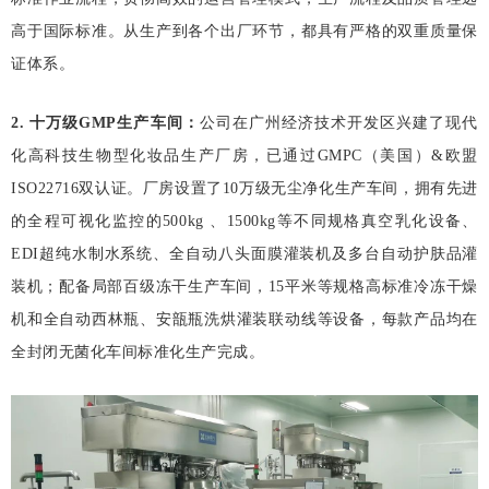
高于国际标准。从生产到各个出厂环节，都具有严格的双重质量保
证体系。
2
.
十万级
GMP
生产车间：
公司在广州经济技术开发区兴建了现代
化高科技生物型化妆品生产厂房，已通过
GMPC
（美国）
&
欧盟
ISO
22716
双认证。厂房设置了
10
万级无尘净化生产车间，拥有先进
的全程可视化监控的
500
kg
、
1500
kg
等不同规格真空乳化设备、
EDI
超纯水制水系统、全自动八头面膜灌装机及多台自动护肤品灌
装机；配备局部百级冻干生产车间，
15
平米等规格高标准冷冻干燥
机和全自动西林瓶、安瓿瓶洗烘灌装联动线等设备，每款产品均在
全封闭无菌化车间标准化生产完成。